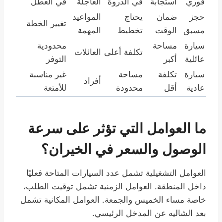
فوري
استجابة
في الذروة
العاجلة
في العطل
حجز
ضمان
يحتاج
المواعيد
تغيير الخطة
مسبق
الوقت
تخطيط
المهمة
سيارة
مساحة
محدودية
تكلفة أعلى
العائلات
عائلية
أكبر
التوفر
سيارة
تكلفة
مساحة
غير مناسبة
أفراد
عادية
أقل
محدودة
للأمتعة
ما العوامل التي تؤثر على سرعة
الوصول والسعر في الخيران؟
العوامل التشغيلية تشمل عدد السيارات المتاحة فعليًا
داخل المنطقة. العوامل الزمنية تشمل توقيت الطلب،
خاصة مساء الخميس والجمعة. العوامل المكانية تشمل
بعد الشاليه عن المدخل الرئيسي.