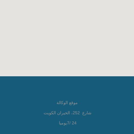
موقع الوكالة
شارع 252، الخيران الكويت
24 /7يوميا