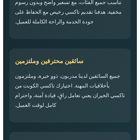
تناسب جميع الفئات، مع تسعير واضح وبدون رسوم
مخفية. هدفنا تقديم تاكسي رخيص مع الحفاظ على
جودة الخدمة والراحة الكاملة للعميل.
سائقين محترفين وملتزمين
جميع السائقين لدينا مدربون، ذوو خبرة، وملتزمون
بأخلاقيات المهنة. اختيارك تاكسي الكويت من
تاكسي الخيران يعني تعامل راقٍ، قيادة آمنة، واحترام
كامل لوقت العميل.