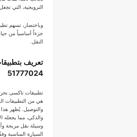
الترويجية، التي تجع
وباختصار، تسهم تطب
جزءاً أساسياً من حي
النقل.
تعريف بتطبيقا
51777024
تطبيقات تاكسى نحن 
هي من التطبيقات ال
والتوصيل. يُظهر هذا 
والذكي، مما يجعله ال
وسيلة نقل مريحة وآمن
السيارة المناسبة وفق