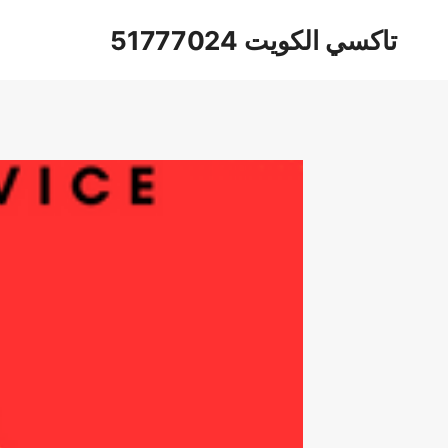
لتجاوز
تاكسي الكويت 51777024
لى
لمحتوى