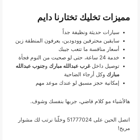
مميزات تخليك تختارنا دايم
سيارات حديثة ونظيفة جداً
سايقين محترفين وودودين، يعرفون المنطقة زين
أسعار منافسة ما تتعب جيبك
خدمة 24 ساعة، حتى لو صحيت من النوم فجأة
توصيل داخل
غرب عبدالله مبارك
و
جنوب عبدالله
مبارك
وكل أرجاء الضاحية
إمكانية حجز مسبق لو عندك موعد مهم
هالأشياء مو كلام فاضي، جربها بنفسك وشوف.
اتصل الحين على 51777024 وخلّنا نرتب لك مشوار
مريح!