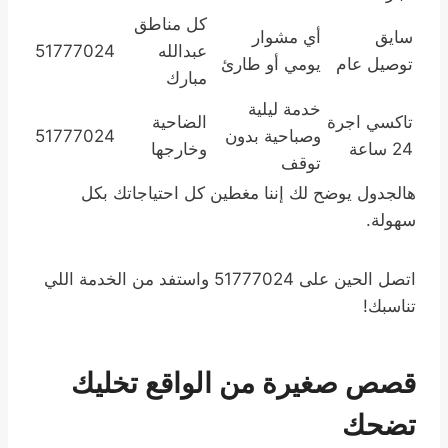
كل مناطق
سايق
أي مشوار
عبدالله
51777024
توصيل عام
يومي أو طارئ
مبارك
خدمة ليلية
تاكسي اجرة
الضاحية
وصباحية بدون
51777024
24 ساعة
وخارجها
توقف
هالجدول يوضح لك إننا مغطين كل احتياجاتك بكل
سهولة.
اتصل الحين على 51777024 واستفد من الخدمة اللي
تناسبك!
قصص صغيرة من الواقع تخليك
تضحك