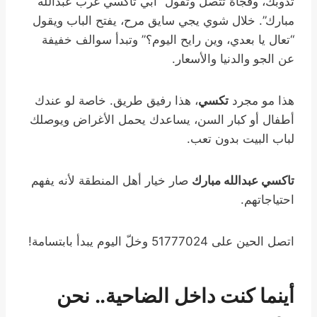
تذوبك، وفجأة تتصل وتقول “أبي تاكسي غرب عبدالله
مبارك”. خلال شوي يجي سايق مرح، يفتح الباب ويقول
“تعال يا بعدي، وين رايح اليوم؟” وتبدأ سوالف خفيفة
عن الجو والدنيا والأسعار.
هذا مو مجرد
تكسي
، هذا رفيق طريق. خاصة لو عندك
أطفال أو كبار السن، يساعدك يحمل الأغراض ويوصلك
لباب البيت بدون تعب.
تاكسي عبدالله مبارك
صار خيار أهل المنطقة لأنه يفهم
احتياجاتهم.
اتصل الحين على 51777024 وخلّ اليوم يبدأ بابتسامة!
أينما كنت داخل الضاحية.. نحن