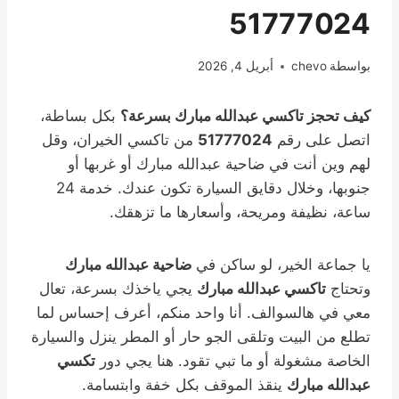
51777024
بواسطة
chevo
أبريل 4, 2026
كيف تحجز تاكسي عبدالله مبارك بسرعة؟
بكل بساطة،
اتصل على رقم
51777024
من تاكسي الخيران، وقل
لهم وين أنت في ضاحية عبدالله مبارك أو غربها أو
جنوبها، وخلال دقايق السيارة تكون عندك. خدمة 24
ساعة، نظيفة ومريحة، وأسعارها ما تزهقك.
يا جماعة الخير، لو ساكن في
ضاحية عبدالله مبارك
وتحتاج
تاكسي عبدالله مبارك
يجي ياخذك بسرعة، تعال
معي في هالسوالف. أنا واحد منكم، أعرف إحساس لما
تطلع من البيت وتلقى الجو حار أو المطر ينزل والسيارة
الخاصة مشغولة أو ما تبي تقود. هنا يجي دور
تكسي
عبدالله مبارك
ينقذ الموقف بكل خفة وابتسامة.