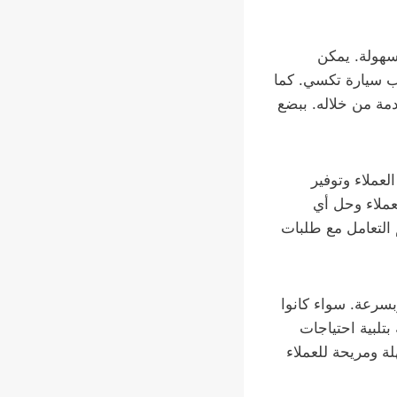
سهولة. يمكن
باشر بخدمة تكسي صباح الأحمد البحرية عبر الرقم 61118341 لطلب سيارة تكسي. كما
مة من خلاله. ببضع
لعملاء وتوفير
عملاء وحل أي
 التعامل مع طلبات
بسرعة. سواء كانوا
تلبية احتياجات
ة ومريحة للعملاء