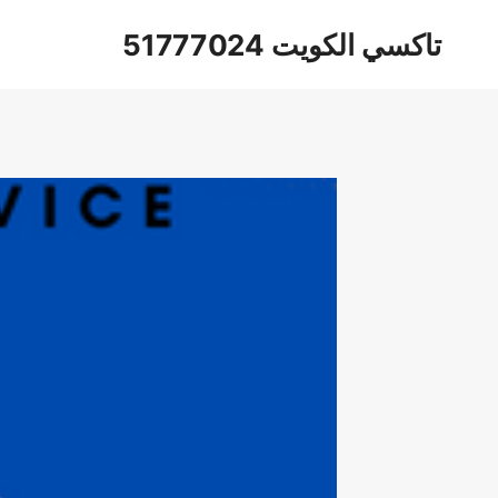
لتجاوز
تاكسي الكويت 51777024
لى
لمحتوى