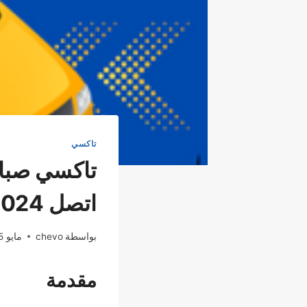
تاكسي
تاكسي صباح
اتصل 51777024
بواسطة
chevo
مايو 25, 2024
مقدمة