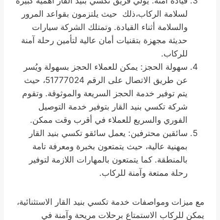
قيادة آمنة: يولي فريق تكسي بنيد القار أهمية كبيرة
لسلامة الركاب،ذلك حيث يلتزمون بقواعد المرور
والسلامة أثناء القيادة. وتمتلك الشركة سيارات
حديثة مجهزة بتقنيات أمان عالية لتأمين رحلة آمنة
للركاب.
سهولة الحجز: يمكن للعملاء الحجز بسهولة ويُسر
عن طريق الاتصال على الرقم 51777024، حيث
يتم توفير خدمة الحجز السريعة والموثوقة. وتقوم
شركة تكسي بنيد القار بتوفير خدمة التوصيل
الفوري والسريع للعملاء في أقرب وقت ممكن.
سائقين محترفين: يعمل سائقو تكسي بنيد القار
بمهنية عالية، حيث يتمتعون بخبرة ومعرفة تامة
بالمنطقة. كما يتمتعون بالمهارات اللازمة لتوفير
رحلة ممتعة وآمنة للركاب.
مع ميزات ومواصفات خدمة تكسي بنيد القار الاستثنائية،
يمكن للركاب الاستمتاع برحلات مريحة وآمنة في