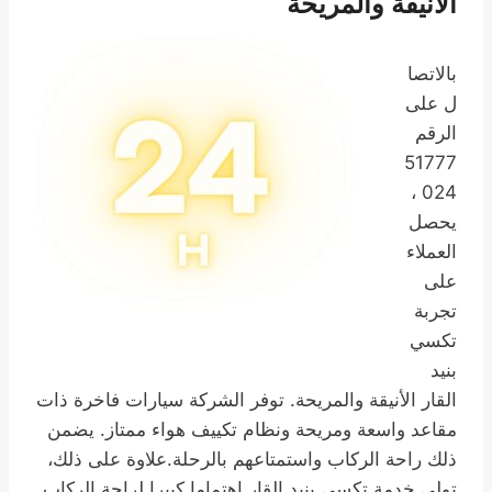
الأنيقة والمريحة
بالاتصا
ل على
الرقم
51777
024 ،
يحصل
العملاء
على
تجربة
تكسي
بنيد
القار الأنيقة والمريحة. توفر الشركة سيارات فاخرة ذات
مقاعد واسعة ومريحة ونظام تكييف هواء ممتاز. يضمن
ذلك راحة الركاب واستمتاعهم بالرحلة.علاوة على ذلك،
تولي خدمة تكسي بنيد القار اهتماما كبيرا لراحة الركاب