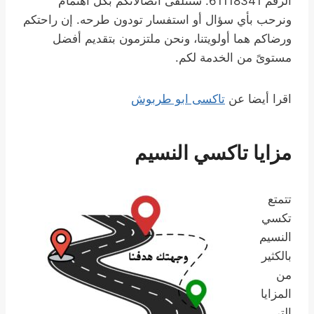
الرقم 61118341. سنتلقى اتصالاتكم بكل اهتمام
ونرحب بأي سؤال أو استفسار تودون طرحه. إن راحتكم
ورضاكم هما أولويتنا، ونحن ملتزمون بتقديم أفضل
مستوىً من الخدمة لكم.
اقرا أيضا عن
تاكسى ابو طربوش
مزايا تاكسي النسيم
تتمتع
تكسي
النسيم
بالكثير
من
المزايا
التي