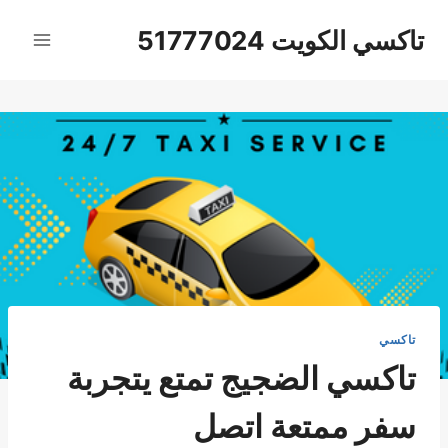
لتجاوز
تاكسي الكويت 51777024
لى
لمحتوى
تاكسي
تاكسي الضجيج تمتع يتجربة
سفر ممتعة اتصل