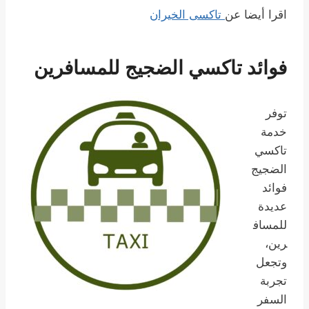
اقرا أيضا عن
تاكسى الخيران
فوائد تاكسي الضجيج للمسافرين
توفر
خدمة
تاكسي
الضجيج
فوائد
عديدة
للمساف
رين،
وتجعل
تجربة
السفر