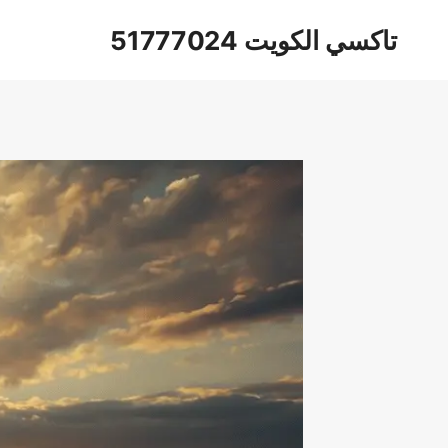
لتجاوز
تاكسي الكويت 51777024
لى
لمحتوى