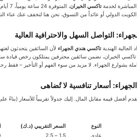
 المباشرة لخدمة
تاكسي الخيران
، المتوفرة
الكويت الدولي أو عائداً من التسوق، نحن هنا لنخفف عنك عناء الت
هراء: التواصل السهل والاحترافية العالية
 الجالية الهندية
تاكسي هندي الجهراء
لأن السائقين يتحدثون لغتهم
 تاكسي الخيران، نضمن سائقين محترفين يمتلكون رخص قيادة سار
هراء: أسعار تنافسية لا تُضاهى
النوع
السعر التقريبي (د.ك)
ا
عادي
1.5 – 2.5
0