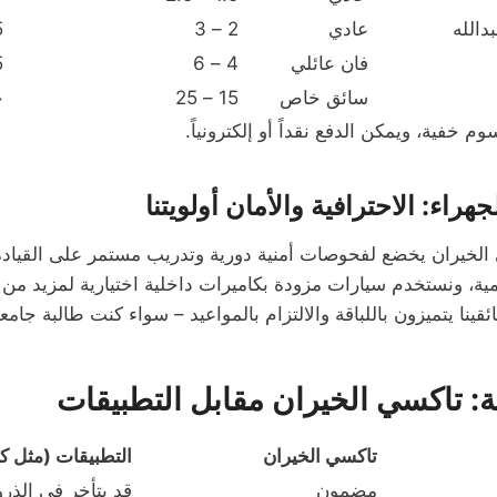
دالله
عادي
2 – 3
5
فان عائلي
4 – 6
5
سائق خاص
15 – 25
ح
وم خفية، ويمكن الدفع نقداً أو إلكترونياً.
راء: الاحترافية والأمان أولويتنا
خيران يخضع لفحوصات أمنية دورية وتدريب مستمر على القيادة ا
لمية، ونستخدم سيارات مزودة بكاميرات داخلية اختيارية لمزيد من ال
قينا يتميزون باللباقة والالتزام بالمواعيد – سواء كنت طالبة جامعي
: تاكسي الخيران مقابل التطبيقات
تاكسي الخيران
التطبيقات (مثل ك
مضمون
قد يتأخر في الذرو