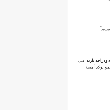
يصاً
على
نمو يؤكد أهمية