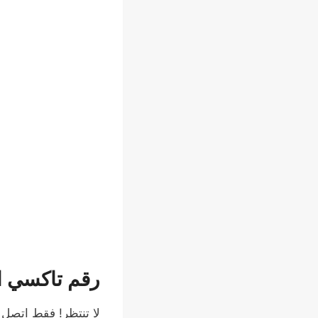
رقم تاكسي الجهراء: 1777024
لا تنتظر! فقط اتصل