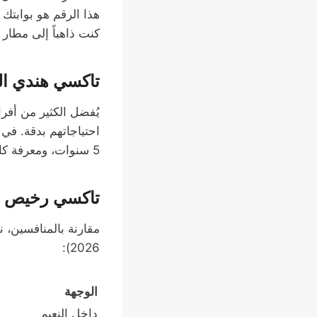
هذا الرقم هو بوابتك
كنت ذاهباً إلى مطار 
تاكسي هندي الج
يُفضل الكثير من أفراد
احتياجاتهم بدقة. في
5 سنوات، ومعرفة كاملة بشوارع الجهراء. لا مزيد من سوء الفهم أو التأخير – فقط رحلة هادئة ومريحة.
تاكسي رخيص الج
2026):
الوجهة
داخل النعيم