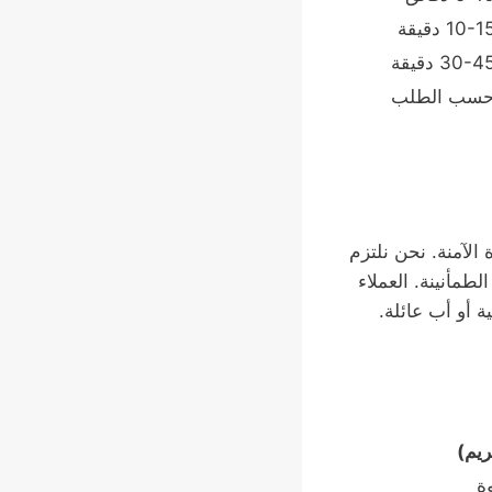
10-1 دقيقة
30-4 دقيقة
سب الطلب
لآمنة. نحن نلتزم
طمأنينة. العملاء
ة أو أب عائلة.
ريم)
ة