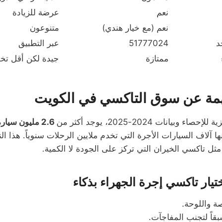
نعم
عرضة للزيادة
نعم (مع خيار هندي)
متنوعون
د
51777024
عبر التطبيق
ممتازة
جيدة لكن أقل تخص
مة عن سوق التاكسي في الكويت
بيانات 2024-2025، يوجد أكثر من
2.6 مليون سيارة ودراجة نارية
ها آلاف السيارات الأجرة التي تخدم ملايين الرحلات سنوياً. هذا ال
ثل تاكسي الخيران التي تركز على الجودة لا الكمية.
تيار تاكسي إجرة الجهراء بذكاء
 واللوحة.
قاً لتجنب المفاجآت.