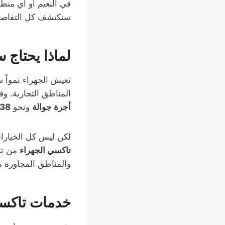
في النعيم أو أي من
ستكتشف كل التفاصيل ال
لماذا يحتاج 
تعيش الجهراء نمواً س
المناطق التجارية. وفقاً لجريدة ا
أجرة جوالة
ونحو
4938 سيارة
لكن ليس كل الخيارات 
تاكسي الجهراء
من تا
والمناطق المجاورة مث
خدمات تاكسي