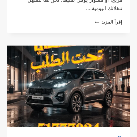
مريح، أو مشوار يومي بسيط، نحن هنا لنسهل
تنقلاتك اليومية….
تاكسي
إقرأ المزيد
سلوي في
الكويت:
خدمة
نقل
موثوقة
وسريعة
مع
تاكسي
الخيران