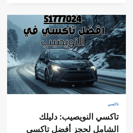
الأحمد:
خدمة
تاكسي
الخيران
الموثوقة
24
ساعة
على
الرقم
51777024
تاكسي
تاكسي النويصيب: دليلك
الشامل لحجز أفضل تاكسي