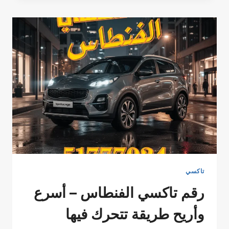
24
ساعة
|
51777024
تاكسي
رقم تاكسي الفنطاس – أسرع
وأريح طريقة تتحرك فيها