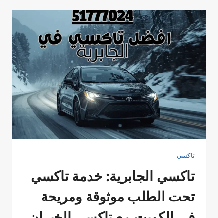
الشامل
لحجز
أفضل
تاكسي
إجرة
في
منفذ
النويصيب
الكويت
51777024
تاكسي
تاكسي الجابرية: خدمة تاكسي
تحت الطلب موثوقة ومريحة
في الكويت مع تاكسي الخيران