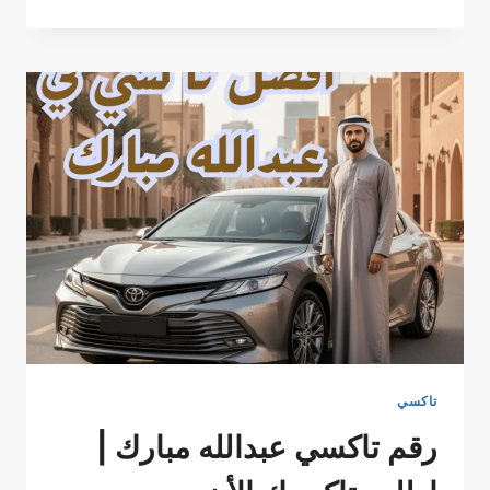
تاكسي
الشهداء
–
أفضل
تاكسي
في
الشهداء
مع
تاكسي
الخيران
51777024
تاكسي
رقم تاكسي عبدالله مبارك |