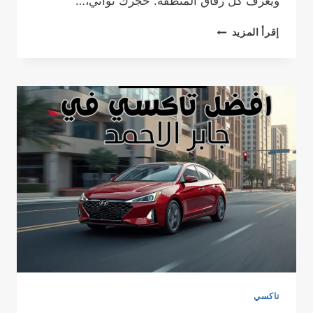
ويعرف كل زقاق المنطقة. حجزك ثواني،…
رقم
إقرأ المزيد
تاكسي
الاندلس
–
أسهل
حجز
وأحلى
رحلة
مع
تاكسي
الخيران
تاكسي