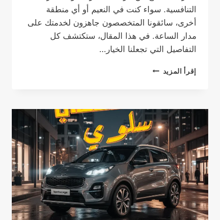
التنافسية. سواء كنت في النعيم أو أي منطقة
أخرى، سائقونا المتخصصون جاهزون لخدمتك على
مدار الساعة. في هذا المقال، ستكتشف كل
التفاصيل التي تجعلنا الخيار…
تاكسي
إقرأ المزيد
الجهراء:
خدمة
توصيل
24
ساعة
آمنة
ورخيصة
مع
تاكسي
الخيران
–
اتصل
الآن
51777024