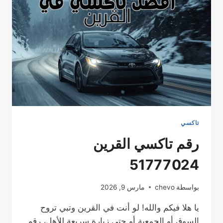
ومريحة
في
الكويت
مع
تاكسي
الخيران
تاكسي
رقم تاكسي القرين
51777024
بواسطة
chevo
مارس 9, 2026
يا هلا فيكم والله! لو أنت في القرين وتبي تروح
السوق أو الجمعية أو حتى زيارة سريعة للأهل، رقم