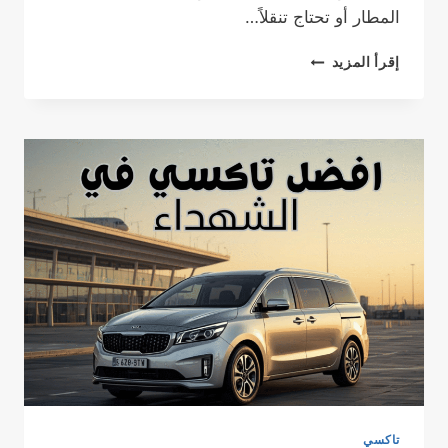
المطار أو تحتاج تنقلاً…
تاكسي
إقرأ المزيد
المستقبل:
تجربة
نقل
ذكية
ومريحة
مع
تاكسي
الخيران
في
الكويت
تاكسي