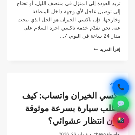
تريد العودة إلى المنزل في منتصف الليل، أو تحتاج
إلى توصيل عاجل لأي وجهة داخل المنطقة
وخارجها، فإن تاكسي الخيران هو الحل الذي تبحث
عنه. نحن نقدّم خدمة تاكسي اجرة السلام على
مدار 24 ساعة في اليوم، 7…
تاكسي
إقرأ المزيد
السلام
–
خدمة
توصيل
ذكية
تاكسي
وموثوقة
في
تكسي الخيران واتساب: كيف
كل
وقت
تطلب سيارة بسرعة موثوقة
دون انتظار عشوائي؟
بواسطة
chevo
فبراير 26, 2026