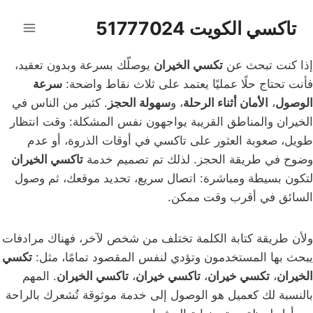
لتجاوز
تاكسي الكويت 51777024
لى
لمحتوى
إذا كنت تبحث عن
تكسي الخيران
يوصلّك بسرعة وبدون تعقيد،
فأنت تحتاج حلًا عمليًا يعتمد على ثلاث نقاط واضحة:
سرعة
الوصول
،
الأمان أثناء الرحلة
، و
سهولة الحجز
. كثير من الناس في
الخيران والمناطق القريبة يواجهون نفس المشكلة: وقت انتظار
طويل، صعوبة العثور على تاكسي في أوقات الذروة، أو عدم
وضوح في طريقة الحجز. لذلك تم تصميم خدمة
تاكسي الخيران
لتكون بسيطة ومباشرة: اتصال سريع، تحديد موقعك، ثم وصول
السائق في أقرب وقت ممكن.
ولأن طريقة كتابة الكلمة تختلف من شخص لآخر، فهناك مرادفات
يبحث بها المستخدمون وتؤدي لنفس المقصود تمامًا، مثل:
تكسي
الخيران
،
تكسي خيران
،
تاكسي خيران
،
تاكسي الخيران
. المهم
بالنسبة لك كعميل هو الوصول إلى خدمة موثوقة تُشعرك بالراحة