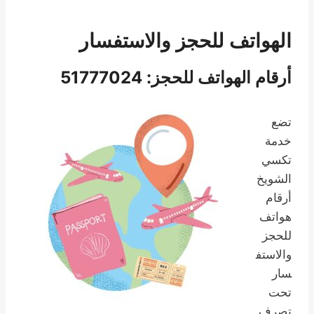
الهواتف للحجز والاستفسار
أرقام الهواتف للحجز: 51777024
تضع
خدمة
تكسي
الشويخ
أرقام
هواتف
للحجز
والاستف
سار
تحت
تصرف