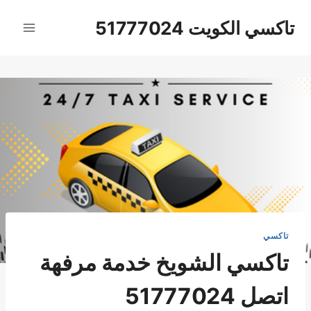
لتجاوز
تاكسي الكويت 51777024
لى
لمحتوى
تاكسي
تاكسي الشويخ خدمة مرفهة
اتصل 51777024